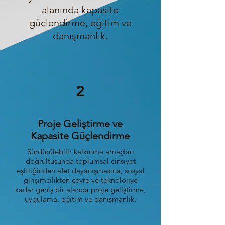
alanında kapasite
güçlendirme, eğitim ve
danışmanlık.
2
Proje Geliştirme ve
Kapasite Güçlendirme
Sürdürülebilir kalkınma amaçları
doğrultusunda toplumsal cinsiyet
eşitliğinden afet dayanışmasına, sosyal
girişimcilikten çevre ve teknolojiye
kadar geniş bir alanda proje geliştirme,
uygulama, eğitim ve danışmanlık.