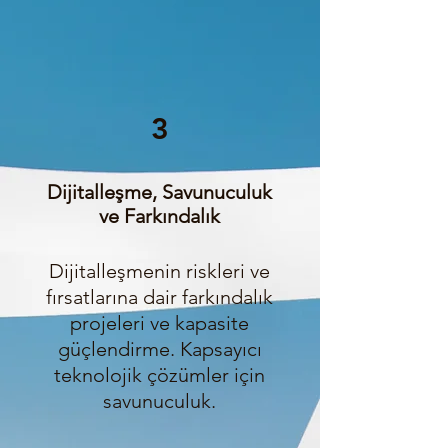
3
Dijitalleşme, Savunuculuk
ve Farkındalık
Dijitalleşmenin riskleri ve
fırsatlarına dair farkındalık
projeleri ve kapasite
güçlendirme. Kapsayıcı
teknolojik çözümler için
savunuculuk.