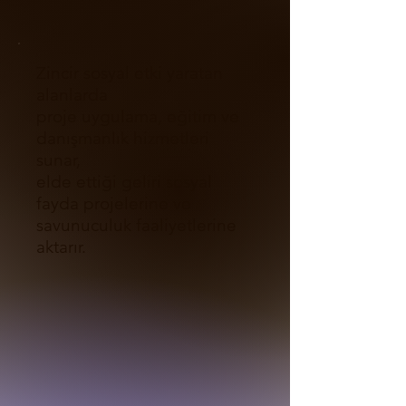
Zincir sosyal etki yaratan
alanlarda
proje uygulama, eğitim ve
danışmanlık hizmetleri
sunar,
elde ettiği geliri sosyal
fayda projelerine ve
savunuculuk faaliyetlerine
aktarır.